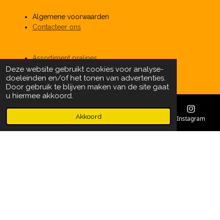
Algemene voorwaarden
Contacteer ons
Assortiment pralines
Onze partners
Deze website gebruikt cookies voor analyse-
doeleinden en/of het tonen van advertenties.
Door gebruik te blijven maken van de site gaat
u hiermee akkoord.
Privacy beleid
Online shop 24/24u
Akkoord
E-mailadres
Telefoonnummer
Kaart
Instagram
Uw eigen Pralifino shop
Allergenen
© 2021 Pralifino Waasland Shopping