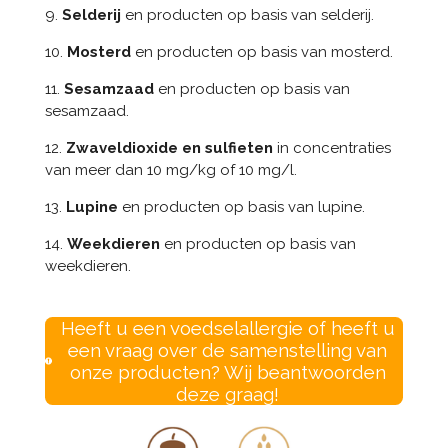
9.
Selderij
en producten op basis van selderij.
10.
Mosterd
en producten op basis van mosterd.
11.
Sesamzaad
en producten op basis van
sesamzaad.
12.
Zwaveldioxide en sulfieten
in concentraties
van meer dan 10 mg/kg of 10 mg/l.
13.
Lupine
en producten op basis van lupine.
14.
Weekdieren
en producten op basis van
weekdieren.
Heeft u een voedselallergie of heeft u
een vraag over de samenstelling van
onze producten? Wij beantwoorden
deze graag!