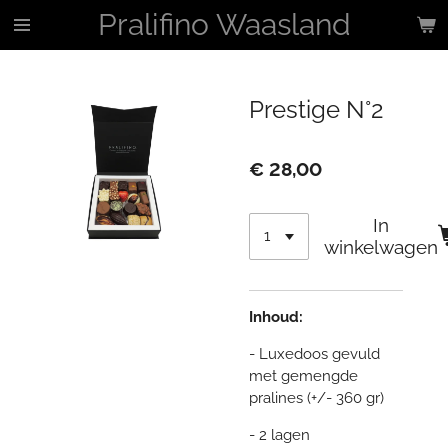
Pralifino Waasland
Ga
direct
naar
de
Prestige N°2
hoofdinhoud
€ 28,00
In
winkelwagen
Inhoud:
- Luxedoos gevuld
met gemengde
pralines (+/- 360 gr)
- 2 lagen