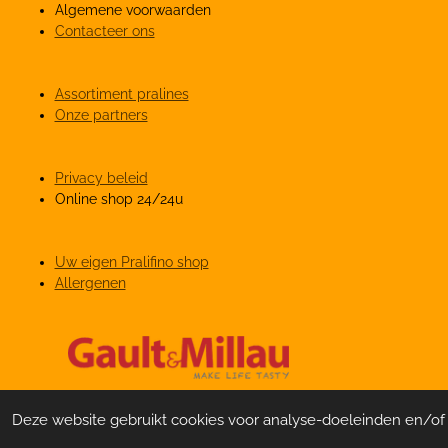
Algemene voorwaarden
Contacteer ons
Assortiment pralines
Onze partners
Privacy beleid
Online shop 24/24u
Uw eigen Pralifino shop
Allergenen
© 2021 Pralifino Waasland Shopping
Deze website gebruikt cookies voor analyse-doeleinden en/of h