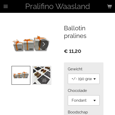
Pralifino Waasland
Ga
direct
naar
de
Ballotin
hoofdinhoud
pralines
€ 11,20
Gewicht
Chocolade
Boodschap