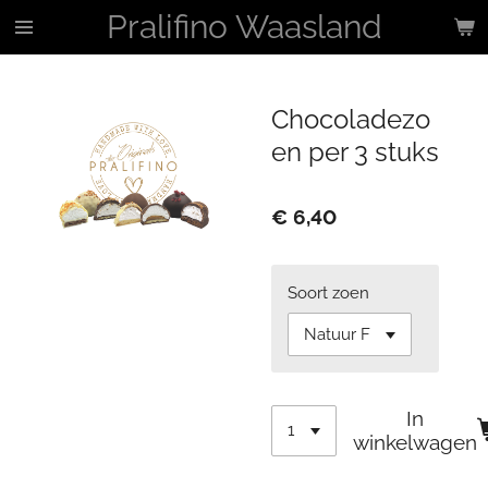
Pralifino Waasland
Ga
direct
naar
de
Chocoladezo
hoofdinhoud
en per 3 stuks
€ 6,40
Soort zoen
In
winkelwagen