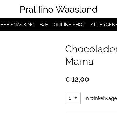
Pralifino Waasland
FEE SNACKING
B2B
ONLINE SHOP
ALLERGEN
Chocolader
Mama
€ 12,00
In winkelwag